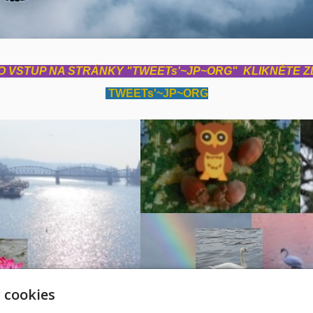
O VSTUP NA STRÁNKY "TWEETs'~JP~ORG" KLIKNĚTE
Z
TWEETs'~JP~ORG
 cookies